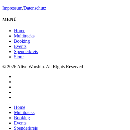
Impressum
/
Datenschutz
MENÜ
Home
Multitracks
Booking
Events
Spenderkreis
Store
© 2026 Alive Worship. All Rights Reserved
x-
twitter
facebook
youtube
instagram
spotify
Close
Home
Menu
Multitracks
Booking
Events
Spenderkreis