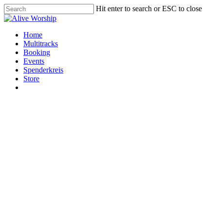
Skip
Hit enter to search or ESC to close
to
Close
main
Search
content
Menu
Home
Multitracks
Booking
Events
Spenderkreis
Store
x-
facebook
youtube
instagram
spotify
twitter